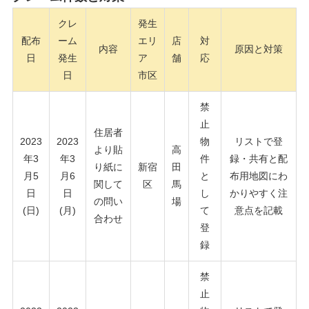
クレ
発生
配布
ーム
エリ
店
対
内容
原因と対策
日
発生
ア
舗
応
日
市区
禁
止
住居者
2023
2023
物
リストで登
より貼
高
年3
年3
件
録・共有と配
り紙に
新宿
田
月5
月6
と
布用地図にわ
関して
区
馬
日
日
し
かりやすく注
の問い
場
(日)
(月)
て
意点を記載
合わせ
登
録
禁
止