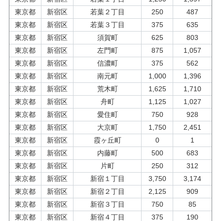
東京都
新宿区
若葉２丁目
250
487
東京都
新宿区
若葉３丁目
375
635
東京都
新宿区
須賀町
625
803
東京都
新宿区
左門町
875
1,057
東京都
新宿区
信濃町
375
562
東京都
新宿区
南元町
1,000
1,396
東京都
新宿区
荒木町
1,625
1,710
東京都
新宿区
舟町
1,125
1,027
東京都
新宿区
愛住町
750
928
東京都
新宿区
大京町
1,750
2,451
東京都
新宿区
霞ヶ丘町
0
1
東京都
新宿区
内藤町
500
683
東京都
新宿区
片町
250
312
東京都
新宿区
新宿１丁目
3,750
3,174
東京都
新宿区
新宿２丁目
2,125
909
東京都
新宿区
新宿３丁目
750
85
東京都
新宿区
新宿４丁目
375
190