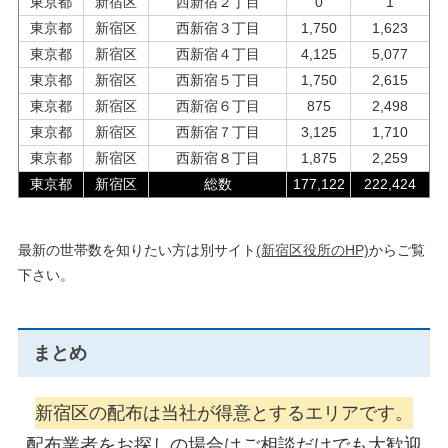
東京都
新宿区
西新宿２丁目
0
1
東京都
新宿区
西新宿３丁目
1,750
1,623
東京都
新宿区
西新宿４丁目
4,125
5,077
東京都
新宿区
西新宿５丁目
1,750
2,615
東京都
新宿区
西新宿６丁目
875
2,498
東京都
新宿区
西新宿７丁目
3,125
1,710
東京都
新宿区
西新宿８丁目
1,875
2,259
東京都
新宿区
総数
177,122
222,424
最新の世帯数を知りたい方は別サイト
(新宿区役所のHP)
からご覧
下さい。
まとめ
新宿区の配布は当社が得意とするエリアです。
配布業者をお探しの場合はご相談だけでも大歓迎