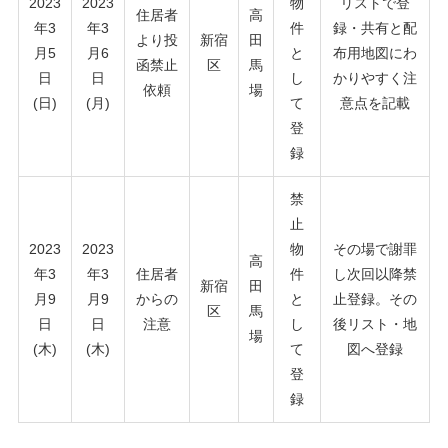
2023
2023
物
リストで登
住居者
高
年3
年3
件
録・共有と配
より投
新宿
田
月5
月6
と
布用地図にわ
函禁止
区
馬
日
日
し
かりやすく注
依頼
場
(日)
(月)
て
意点を記載
登
録
禁
止
2023
2023
物
その場で謝罪
高
年3
年3
住居者
件
し次回以降禁
新宿
田
月9
月9
からの
と
止登録。その
区
馬
日
日
注意
し
後リスト・地
場
(木)
(木)
て
図へ登録
登
録