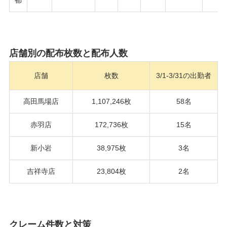
店舗別の配布枚数と配布人数
店舗
枚数
3/1-3/31の出勤者
高田馬場店
1,107,246枚
58名
赤羽店
172,736枚
15名
新小岩
38,975枚
3名
吉祥寺店
23,804枚
2名
クレーム件数と対策