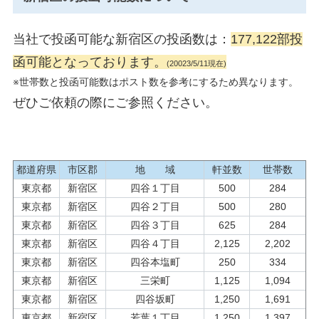
当社で投函可能な新宿区の投函数は：
177,122部投
函可能となっております。
(20023/5/11現在)
※世帯数と投函可能数はポスト数を参考にするため異なります。
ぜひご依頼の際にご参照ください。
都道府県
市区郡
地 域
軒並数
世帯数
東京都
新宿区
四谷１丁目
500
284
東京都
新宿区
四谷２丁目
500
280
東京都
新宿区
四谷３丁目
625
284
東京都
新宿区
四谷４丁目
2,125
2,202
東京都
新宿区
四谷本塩町
250
334
東京都
新宿区
三栄町
1,125
1,094
東京都
新宿区
四谷坂町
1,250
1,691
東京都
新宿区
若葉１丁目
1,250
1,397