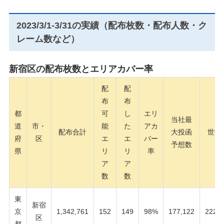
2023/3/1-3/31の実績（配布枚数・配布人数・ク
レーム数など）
新宿区の配布枚数とエリアカバー率
配
配
布
布
都
可
し
エリ
当社最
道
市・
能
た
アカ
配布合計
大投函
世帯
府
区
エ
エ
バー
予想数
県
リ
リ
率
ア
ア
数
数
東
新宿
京
1,342,761
152
149
98%
177,122
222,4
区
都