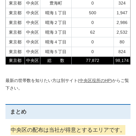
東京都
中央区
豊海町
0
324
東京都
中央区
晴海１丁目
500
1,947
東京都
中央区
晴海２丁目
0
2,986
東京都
中央区
晴海３丁目
62
2,532
東京都
中央区
晴海４丁目
0
80
東京都
中央区
晴海５丁目
0
824
東京都
中央区
総 数
77,872
98,174
最新の世帯数を知りたい方は別サイト(
中央区役所のHP
)からご覧
下さい。
まとめ
中央区の配布は当社が得意とするエリアです。