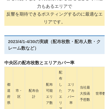
力もあるエリアで
反響を期待できるポスティングするのに最適なエ
リアです。
2023/4/1-4/30の実績（配布枚数・配布人数・ク
レーム数など）
中央区の配布枚数とエリアカバー率
配
布
都
配布
し
エリ
当社最
道
市・
配布合
可能
た
アカ
大投函
世帯数
府
区
計
エリ
エ
バー
予想数
県
ア数
リ
率
ア