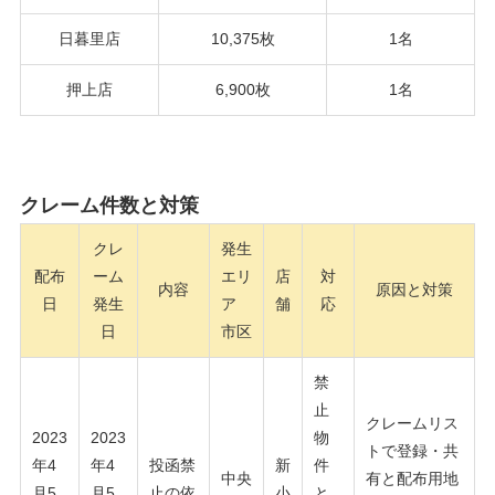
日暮里店
10,375枚
1名
押上店
6,900枚
1名
クレーム件数と対策
クレ
発生
配布
ーム
エリ
店
対
内容
原因と対策
日
発生
ア
舗
応
日
市区
禁
止
クレームリス
2023
2023
物
トで登録・共
年4
年4
投函禁
新
件
中央
有と配布用地
月5
月5
止の依
小
と