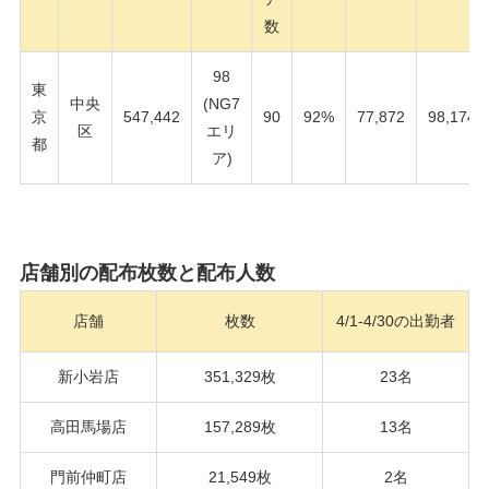
数
98
東
中央
(NG7
京
547,442
90
92%
77,872
98,174
区
エリ
都
ア)
店舗別の配布枚数と配布人数
店舗
枚数
4/1-4/30の出勤者
新小岩店
351,329枚
23名
高田馬場店
157,289枚
13名
門前仲町店
21,549枚
2名