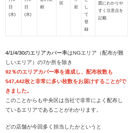
区
図にわかりや
日
日
頼
岩
し
すく注意点を
(水)
(水)
て
記載
登
録
4/1/4/30のエリアカバー率
はNGエリア（配布が難
しいエリア）の7か所を除き
92％のエリアカバー率を達成し、配布枚数も
547,442枚と非常に多い枚数をお届けすることがで
きました。
このことからも中央区は当社で非常によく配布し
ているエリアであることがわかります。
どの店舗が今回多く担当したかというと