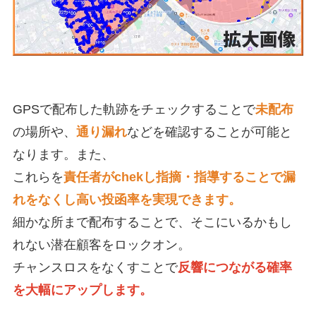
GPSで配布した軌跡をチェックすることで
未配布
の場所や、
通り漏れ
などを確認することが可能と
なります。また、
これらを
責任者がchekし指摘・指導することで漏
れをなくし高い投函率を実現できます。
細かな所まで配布することで、そこにいるかもし
れない潜在顧客をロックオン。
チャンスロスをなくすことで
反響につながる確率
を大幅にアップします。